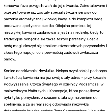
końcowa faza przygotowań do jej otwarcia. Zainstalowane i
przetestowane już zostały specjalistyczne serwisy do
parzenia aromatycznej włoskiej kawy, a do kompletu będą
podawane apetyczne ciastka. Oficjalna premiera tej
niezwykłej kawiarni zaplanowana jest na niedzielę, kiedy to
tradycyjnie odbędzie się także festyn parafialny. Goście
będą mogli cieszyć się smakiem różnorodnych przysmaków i
złocistego napoju, co z pewnością zadowoli zwłaszcza
panów.
Koniec oczekiwania! Nowiutka, lśniąca czystością i pachnąca
świeżością kawiarnia ma już swój stały adres – przy kościele
Podwyższenia Krzyża Świętego w dzielnicy Podzamcze, w
malowniczym Wałbrzychu. Koncepcja, która początkowo
była tylko pomysłem, z czasem stała się marzeniem do
spełnienia, a za jej realizację odpowiada niezwykła
determinacja księdza prałata Jana Gargasewicza. Wszystko