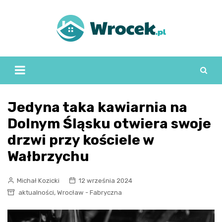
Skip
to
content
Jedyna taka kawiarnia na
Dolnym Śląsku otwiera swoje
drzwi przy kościele w
Wałbrzychu
Michał Kozicki
12 września 2024
,
aktualności
Wrocław - Fabryczna