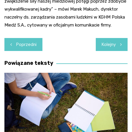
zwiększenie siły naszej miedziowej potęgi poprzez zdobycie
wykwalifikowanej kadry” – mówi Marek Makuch, dyrektor
naczelny ds. zarządzania zasobami ludzkimi w KGHM Polska
Miedź S.A., cytowany w oficjalnym komunikacie firmy.
Nawigacja
Poprzedni
Kolejny
wpisu
Powiązane teksty