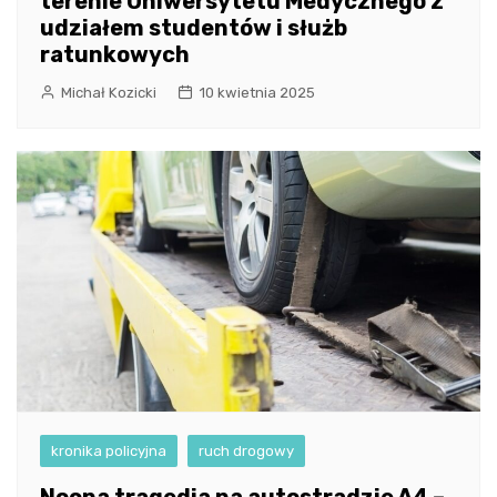
terenie Uniwersytetu Medycznego z
udziałem studentów i służb
ratunkowych
Michał Kozicki
10 kwietnia 2025
kronika policyjna
ruch drogowy
Nocna tragedia na autostradzie A4 –