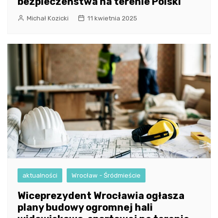
bezpieczeństwa na terenie Polski
Michał Kozicki
11 kwietnia 2025
aktualności
Wrocław - Śródmieście
Wiceprezydent Wrocławia ogłasza
plany budowy ogromnej hali