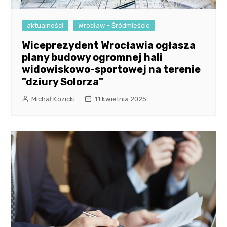
aktualności
Wrocław - Śródmieście
Wiceprezydent Wrocławia ogłasza
plany budowy ogromnej hali
widowiskowo-sportowej na terenie
"dziury Solorza"
Michał Kozicki
11 kwietnia 2025