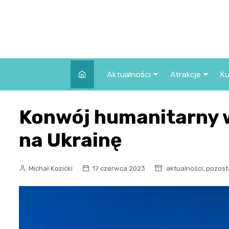
Skip
to
content
Aktualności
Atrakcje
Ku
Pozostałe
Najpopularniej
Konwój humanitarny 
we Wrocławiu
Wszystkie wpisy
Co warto zob
na Ukrainę
Wrocławiu?
,
Michał Kozicki
17 czerwca 2023
aktualności
pozost