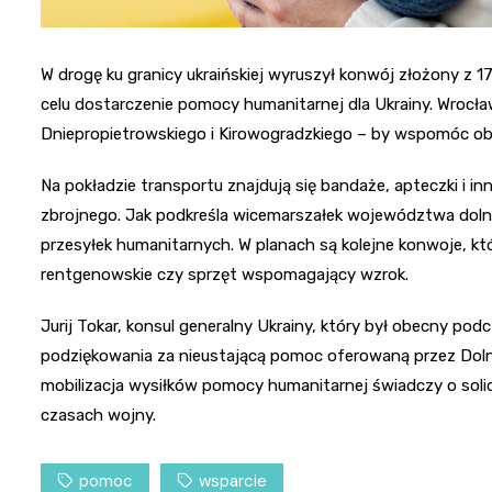
W drogę ku granicy ukraińskiej wyruszył konwój złożony z 1
celu dostarczenie pomocy humanitarnej dla Ukrainy. Wroc
Dniepropietrowskiego i Kirowogradzkiego – by wspomóc ob
Na pokładzie transportu znajdują się bandaże, apteczki i i
zbrojnego. Jak podkreśla wicemarszałek województwa dolnoś
przesyłek humanitarnych. W planach są kolejne konwoje, któ
rentgenowskie czy sprzęt wspomagający wzrok.
Jurij Tokar, konsul generalny Ukrainy, który był obecny po
podziękowania za nieustającą pomoc oferowaną przez Dolny
mobilizacja wysiłków pomocy humanitarnej świadczy o solid
czasach wojny.
pomoc
wsparcie