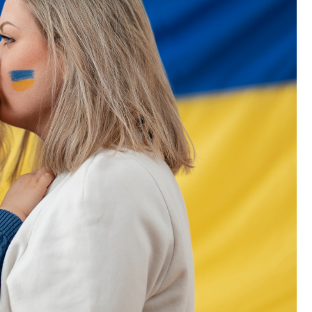
Fryzjer
Kino
Poczta