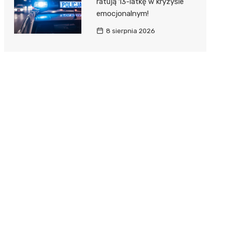
ratują 13-latkę w kryzysie
emocjonalnym!
8 sierpnia 2026