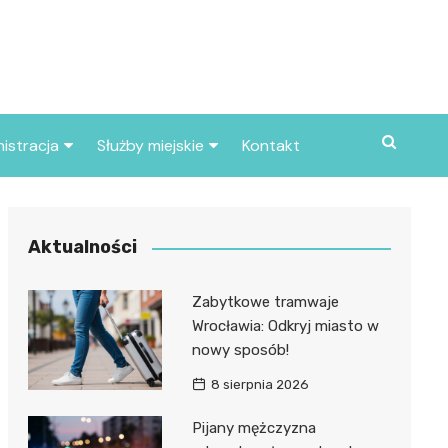
istracja
Służby miejskie
Kontakt
ortowe
Straż pożarna
S
Policja
Aktualności
d skarbowy
Straż miejska
Zabytkowe tramwaje
d miasta
Wrocławia: Odkryj miasto w
nowy sposób!
8 sierpnia 2026
Pijany mężczyzna