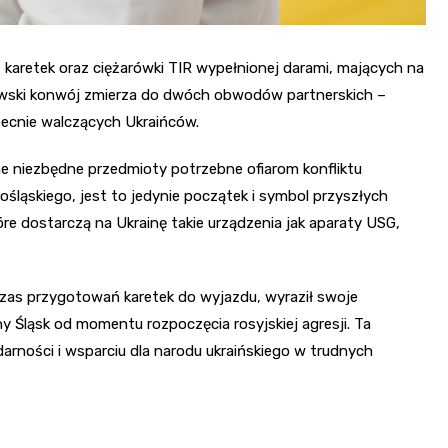
7 karetek oraz ciężarówki TIR wypełnionej darami, mających na
ławski konwój zmierza do dwóch obwodów partnerskich –
ecnie walczących Ukraińców.
nne niezbędne przedmioty potrzebne ofiarom konfliktu
ląskiego, jest to jedynie początek i symbol przyszłych
re dostarczą na Ukrainę takie urządzenia jak aparaty USG,
dczas przygotowań karetek do wyjazdu, wyraził swoje
 Śląsk od momentu rozpoczęcia rosyjskiej agresji. Ta
arności i wsparciu dla narodu ukraińskiego w trudnych