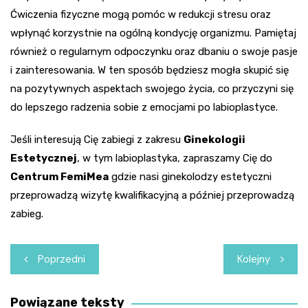
Ćwiczenia fizyczne mogą pomóc w redukcji stresu oraz
wpłynąć korzystnie na ogólną kondycję organizmu. Pamiętaj
również o regularnym odpoczynku oraz dbaniu o swoje pasje
i zainteresowania. W ten sposób będziesz mogła skupić się
na pozytywnych aspektach swojego życia, co przyczyni się
do lepszego radzenia sobie z emocjami po labioplastyce.
Jeśli interesują Cię zabiegi z zakresu
Ginekologii
Estetycznej
, w tym labioplastyka, zapraszamy Cię do
Centrum FemiMea
gdzie nasi ginekolodzy estetyczni
przeprowadzą wizytę kwalifikacyjną a później przeprowadzą
zabieg.
Nawigacja
Poprzedni
Kolejny
wpisu
Powiązane teksty