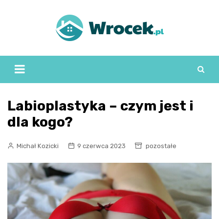
Skip
to
content
Labioplastyka – czym jest i
dla kogo?
Michał Kozicki
9 czerwca 2023
pozostałe