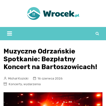
Skip
to
content
Muzyczne Odrzańskie
Spotkanie: Bezpłatny
Koncert na Bartoszowicach!
Michał Kozicki
16 czerwca 2026
,
Koncerty
wydarzenia