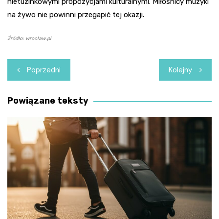
nietuzinkowymi propozycjami kulturalnymi. Miłośnicy muzyki
na żywo nie powinni przegapić tej okazji.
Źródło: wroclaw.pl
Nawigacja
Poprzedni
Kolejny
wpisu
Powiązane teksty