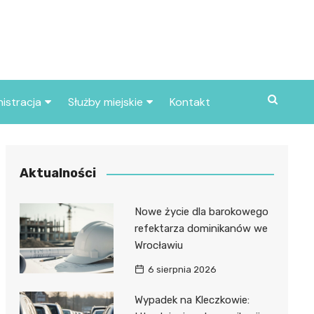
istracja
Służby miejskie
Kontakt
ortowe
Straż pożarna
S
Policja
Aktualności
d skarbowy
Straż miejska
Nowe życie dla barokowego
d miasta
refektarza dominikanów we
Wrocławiu
6 sierpnia 2026
Wypadek na Kleczkowie: