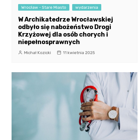
Wrocław - Stare Miasto
wydarzenia
W Archikatedrze Wrocławskiej
odbyło się nabożeństwo Drogi
Krzyżowej dla osób chorych i
niepełnosprawnych
Michał Kozicki
11 kwietnia 2025