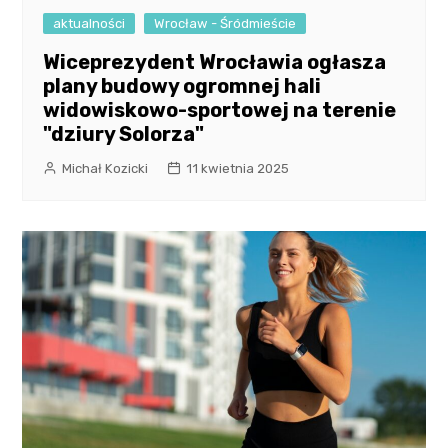
aktualności
Wrocław - Śródmieście
Wiceprezydent Wrocławia ogłasza
plany budowy ogromnej hali
widowiskowo-sportowej na terenie
"dziury Solorza"
Michał Kozicki
11 kwietnia 2025