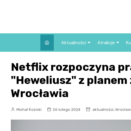
Skip
to
content
Aktualności
Atrakcje
Ku
Pozostałe
Najpopularniej
Netflix rozpoczyna pr
we Wrocławiu
Wszystkie wpisy
Co warto zob
"Heweliusz" z planem
Wrocławiu?
Wrocławia
,
Michał Kozicki
26 lutego 2024
aktualności
Wrocław 