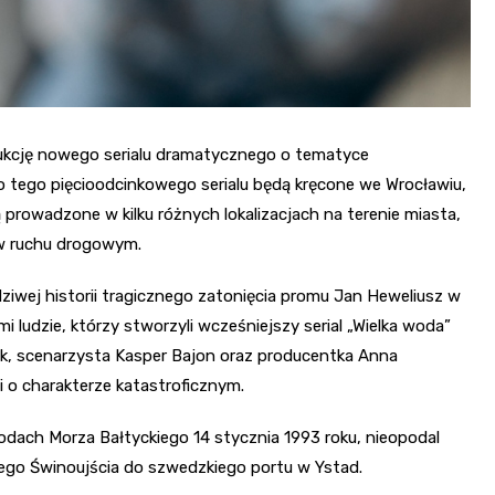
dukcję nowego serialu dramatycznego o tematyce
o tego pięcioodcinkowego serialu będą kręcone we Wrocławiu,
ą prowadzone w kilku różnych lokalizacjach na terenie miasta,
 w ruchu drogowym.
wdziwej historii tragicznego zatonięcia promu Jan Heweliusz w
i ludzie, którzy stworzyli wcześniejszy serial „Wielka woda”
ek, scenarzysta Kasper Bajon oraz producentka Anna
ii o charakterze katastroficznym.
dach Morza Bałtyckiego 14 stycznia 1993 roku, nieopodal
iego Świnoujścia do szwedzkiego portu w Ystad.