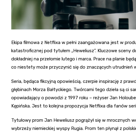
Ekipa filmowa z Netflixa w pełni zaangażowana jest w pro
katastroficznej pod tytułem „Heweliusz”. Kluczowe sceny d
dokładniej na przełomie lutego i marca. Prace na planie będ
co niestety może przyczynić się do znaczących utrudnień
Seria, będąca fikcyjną opowieścią, czerpie inspirację z pra
głębinach Morza Bałtyckiego. Twórcami tego dzieła są ci sam
opowiadający o powodzi z 1997 roku – reżyser Jan Holoub
Kępińska. Jest to kolejna propozycja Netflixa dla fanów ser
Tytułowy prom Jan Heweliusz pogrążył się w mrocznych wo
wybrzeży niemieckiej wyspy Rugia. Prom ten płynął z polsk