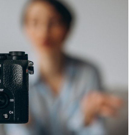
Fryzjer
Kino
Poczta