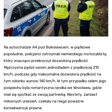
Na autostradzie A4 pod Bolesławcem, w piątkowe
popołudnie, policjanci zatrzymali niemieckiego motocyklistę,
który znacząco przekroczył dozwoloną prędkość.
Mężczyzna pędził swoim jednośladem z prędkością 210
km/h, podczas gdy maksymalna dozwolona prędkość na
tym odcinku wynosi 140 km/h. W tym przypadku celem jego
pośpiechu była romantyczna randka we Wrocławiu, gdzie
miał się spotkać ze swoją partnerką. Niestety, zamiast
miłosnych uniesień, czekały na niego poważne
konsekwencje prawne.