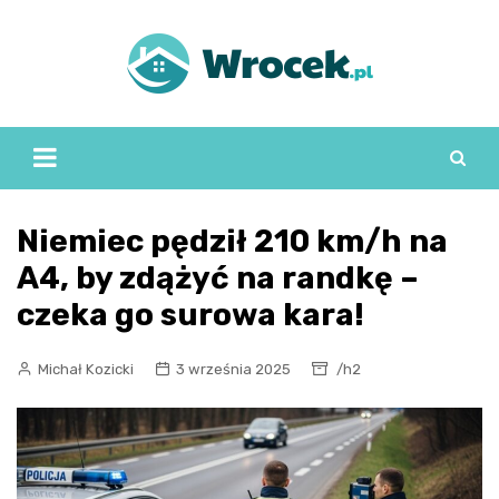
Skip
to
content
Niemiec pędził 210 km/h na
A4, by zdążyć na randkę –
czeka go surowa kara!
Michał Kozicki
3 września 2025
/h2