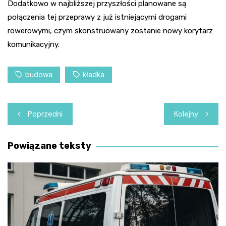
Dodatkowo w najbliższej przyszłości planowane są
połączenia tej przeprawy z już istniejącymi drogami
rowerowymi, czym skonstruowany zostanie nowy korytarz
komunikacyjny.
budowa
kładka
Nawigacja
Poprzedni
Kolejny
wpisu
Powiązane teksty