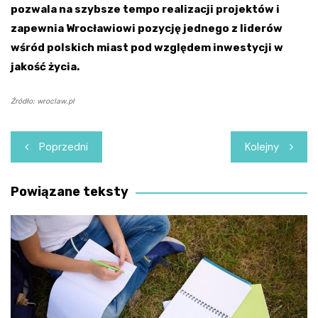
pozwala na szybsze tempo realizacji projektów i
zapewnia Wrocławiowi pozycję jednego z liderów
wśród polskich miast pod względem inwestycji w
jakość życia.
Źródło: wroclaw.pl
Nawigacja
Poprzedni
Kolejny
wpisu
Powiązane teksty