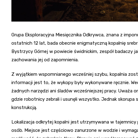
Grupa Eksploracyjna Miesięcznika Odkrywca, znana z impon
ostatnich 12 lat, bada obecnie enigmatyczną kopalnię sreb
Bystrzycy Górnej w powiecie świdnickim, zespół badaczy jak
zachowania jej od zapomnienia.
Z wyjątkiem wspomnianego wcześniej szybu, kopalnia zosta
informacji jest to, że wykopy były wykonywane ręcznie. Wed
żadnych narzędzi ani śladów wcześniejszej pracy. Uważa o
gdzie robotnicy zebrali i usunęli wszystko. Jednak skorupa 
konstrukcją.
Lokalizacja odkrytej kopalni jest utrzymywana w tajemnicy
osób. Miejsce jest częściowo zanurzone w wodzie i wymaga 