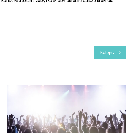
 konserwatorami zabytków, aby określić dalsze kroki dla
Kolejny