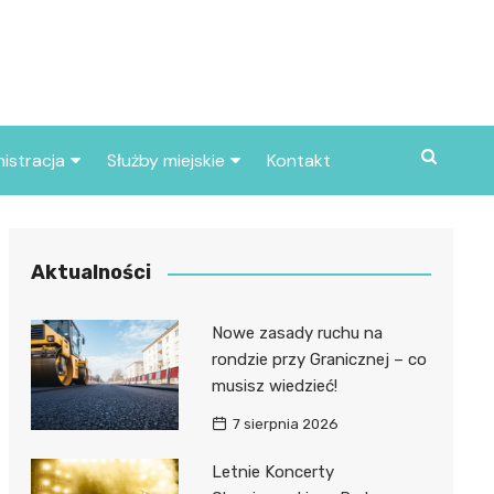
istracja
Służby miejskie
Kontakt
ortowe
Straż pożarna
S
Policja
Aktualności
d skarbowy
Straż miejska
Nowe zasady ruchu na
d miasta
rondzie przy Granicznej – co
musisz wiedzieć!
7 sierpnia 2026
Letnie Koncerty