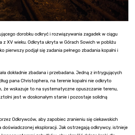
ującego dorobku odkryć i rozwiązywania zagadek w ciągu
ra z XV wieku. Odkryta ukryta w Górach Sowich w pobliżu
o pierwszy podjął się zadania pełnego zbadania kopalni i
ła dokładnie zbadana i przebadana. Jedną z intrygujących
ług pana Christophera, na terenie kopalni nie odkryto
n, że wskazuje to na systematyczne opuszczanie terenu,
sztolni jest w doskonałym stanie i pozostaje solidną
 przez Odkrywców, aby zapobiec zranieniu się ciekawskich
doświadczonej eksploracji. Jak ostrzegają odkrywcy, istnieje