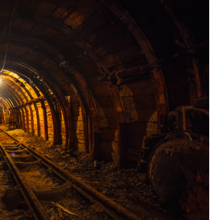
Fryzjer
Kino
Poczta