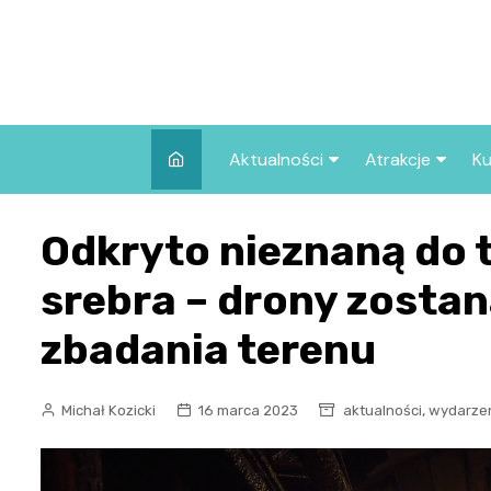
Skip
to
content
Aktualności
Atrakcje
Ku
Pozostałe
Najpopularniej
Odkryto nieznaną do t
we Wrocławiu
Wszystkie wpisy
Co warto zob
srebra – drony zostan
Wrocławiu?
zbadania terenu
,
Michał Kozicki
16 marca 2023
aktualności
wydarze