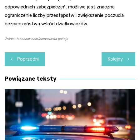
odpowiednich zabezpieczeń, możliwe jest znaczne
ograniczenie liczby przestępstw i zwiększenie poczucia
bezpieczeństwa wśród działkowiczów.
Źródło: facebook.com/dolnoslaska.policja
Nawigacja
Poprzedni
Kolejny
wpisu
Powiązane teksty