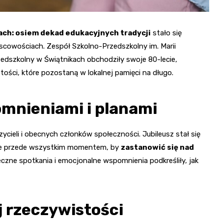
ach: osiem dekad edukacyjnych tradycji
stało się
owościach. Zespół Szkolno-Przedszkolny im. Marii
edszkolny w Świątnikach obchodziły swoje 80-lecie,
ości, które pozostaną w lokalnej pamięci na długo.
mnieniami i planami
ycieli i obecnych członków społeczności. Jubileusz stał się
 ale przede wszystkim momentem, by
zastanowić się nad
czne spotkania i emocjonalne wspomnienia podkreśliły, jak
j rzeczywistości