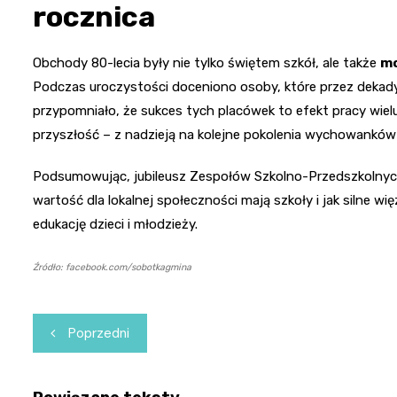
rocznica
Obchody 80-lecia były nie tylko świętem szkół, ale także
mo
Podczas uroczystości doceniono osoby, które przez dekady
przypomniało, że sukces tych placówek to efekt pracy wielu
przyszłość – z nadzieją na kolejne pokolenia wychowanków
Podsumowując, jubileusz Zespołów Szkolno-Przedszkolnych
wartość dla lokalnej społeczności mają szkoły i jak silne w
edukację dzieci i młodzieży.
Źródło: facebook.com/sobotkagmina
Nawigacja
Poprzedni
wpisu