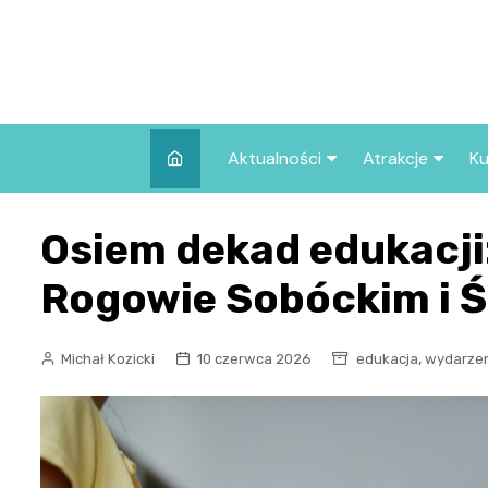
Skip
to
content
Aktualności
Atrakcje
Ku
Pozostałe
Najpopularniej
Osiem dekad edukacji:
we Wrocławiu
Wszystkie wpisy
Co warto zob
Rogowie Sobóckim i 
Wrocławiu?
,
Michał Kozicki
10 czerwca 2026
edukacja
wydarze