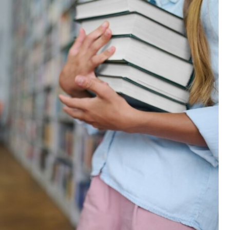
Fryzjer
Kino
Poczta