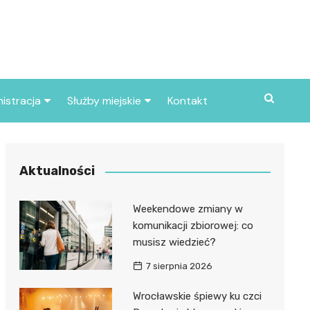
istracja
Służby miejskie
Kontakt
ortowe
Straż pożarna
S
Policja
Aktualności
d skarbowy
Straż miejska
Weekendowe zmiany w
d miasta
komunikacji zbiorowej: co
musisz wiedzieć?
7 sierpnia 2026
Wrocławskie śpiewy ku czci