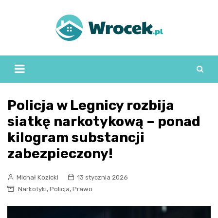
Skip
to
content
Policja w Legnicy rozbija
siatkę narkotykową – ponad
kilogram substancji
zabezpieczony!
Michał Kozicki
13 stycznia 2026
,
,
Narkotyki
Policja
Prawo