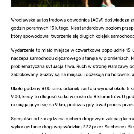
Wrocławska autostradowa obwodnica (AOW) doświadcza z
godzin porannych 15 lutego. Niestandardowy poziom przepu
który spowodował tworzenie się długich kolejek samochod
Wydarzenie to miało miejsce w czwartkowe popołudnie 15 l
naczepa samochodu ciężarowego stanęła w płomieniach. Na
problematyczna sytuacja trwa. Ruch w stronę Warszawy od
zablokowany. Służby są na miejscu i oczekują na holownik, 
Około godziny 8:00 rano, odcinek zastoju wynosił około 5 k
9:00, kiedy to długość korku wzrosła do 8 kilometrów. O god
rozciągającym się na 9 km, podczas gdy trwał proces przeł
Specjaliści od zarządzania ruchem drogowym zalecają kier
wykorzystanie drogi wojewódzkiej 372 przez Siechnice i 