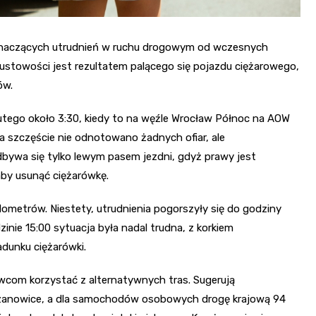
naczących utrudnień w ruchu drogowym od wczesnych
stowości jest rezultatem palącego się pojazdu ciężarowego,
ów.
utego około 3:30, kiedy to na węźle Wrocław Północ na AOW
 szczęście nie odnotowano żadnych ofiar, ale
bywa się tylko lewym pasem jezdni, gdyż prawy jest
aby usunąć ciężarówkę.
ilometrów. Niestety, utrudnienia pogorszyły się do godziny
zinie 15:00 sytuacja była nadal trudna, z korkiem
adunku ciężarówki.
owcom korzystać z alternatywnych tras. Sugerują
Blizanowice, a dla samochodów osobowych drogę krajową 94