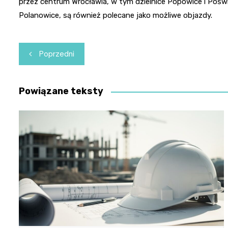
przez centrum Wrocławia, w tym dzielnice Popowice i Poświęt
Polanowice, są również polecane jako możliwe objazdy.
Nawigacja
Poprzedni
wpisu
Powiązane teksty