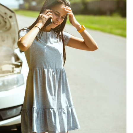
Fryzjer
Kino
Poczta