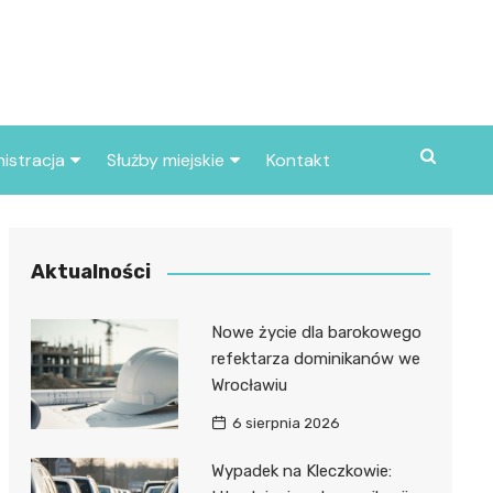
istracja
Służby miejskie
Kontakt
ortowe
Straż pożarna
S
Policja
Aktualności
d skarbowy
Straż miejska
Nowe życie dla barokowego
d miasta
refektarza dominikanów we
Wrocławiu
6 sierpnia 2026
Wypadek na Kleczkowie: