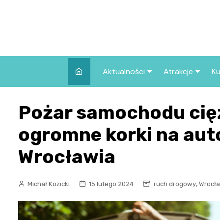
Skip
to
content
Aktualności
Atrakcje
Ku
Pozostałe
Najpopularniej
Pożar samochodu ci
we Wrocławiu
Wszystkie wpisy
Co warto zob
ogromne korki na au
Wrocławiu?
Wrocławia
,
Michał Kozicki
15 lutego 2024
ruch drogowy
Wrocła