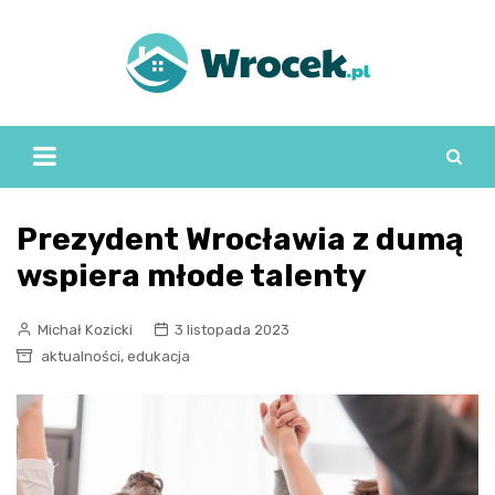
Skip
to
content
Prezydent Wrocławia z dumą
wspiera młode talenty
Michał Kozicki
3 listopada 2023
,
aktualności
edukacja