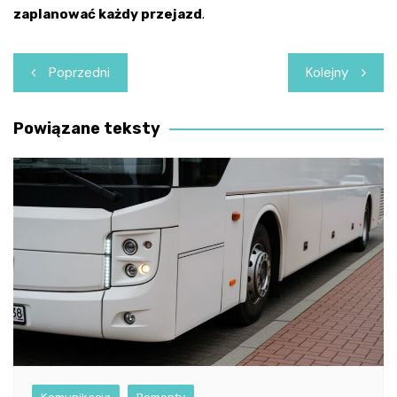
zaplanować każdy przejazd
.
Nawigacja
Poprzedni
Kolejny
wpisu
Powiązane teksty