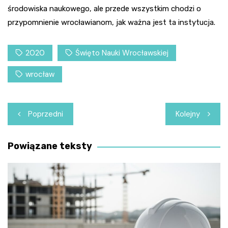
środowiska naukowego, ale przede wszystkim chodzi o
przypomnienie wrocławianom, jak ważna jest ta instytucja.
2020
Święto Nauki Wrocławskiej
wrocław
Nawigacja
Poprzedni
Kolejny
wpisu
Powiązane teksty