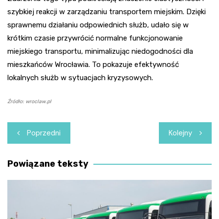
szybkiej reakcji w zarządzaniu transportem miejskim. Dzięki
sprawnemu działaniu odpowiednich służb, udało się w
krótkim czasie przywrócić normalne funkcjonowanie
miejskiego transportu, minimalizując niedogodności dla
mieszkańców Wrocławia. To pokazuje efektywność
lokalnych służb w sytuacjach kryzysowych.
Źródło: wroclaw.pl
Nawigacja
Poprzedni
Kolejny
wpisu
Powiązane teksty