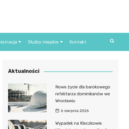
istracja
Służby miejskie
Kontakt
ortowe
Straż pożarna
S
Policja
Aktualności
d skarbowy
Straż miejska
Nowe życie dla barokowego
d miasta
refektarza dominikanów we
Wrocławiu
6 sierpnia 2026
Wypadek na Kleczkowie: