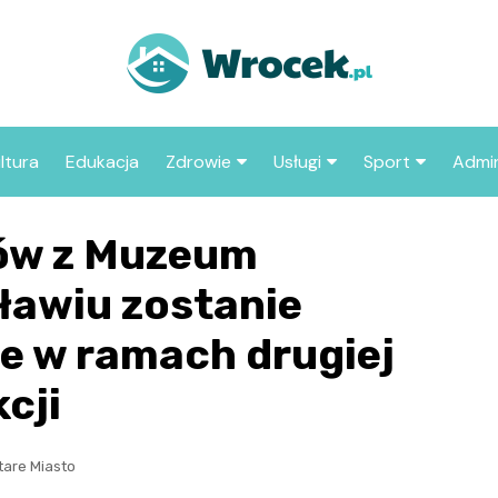
ltura
Edukacja
Zdrowie
Usługi
Sport
Admin
sze miejsca
Szpital
Wesele
Aktualności sp
ZUS
tów z Muzeum
Sklep medyczny
Klub
Klub piłkarski
MOP
aczyć we
ławiu zostanie
Apteka
Taxi
Pozostałe kluby
Urzą
sportowe
e w ramach drugiej
Stacja paliw
Urzą
kcji
Księgarnia
Restauracja
tare Miasto
Adwokat