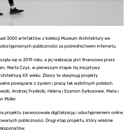
onad 3000 artefaktów z kolekcji Muzeum Architektury we
 udostępnionych publiczności za pośrednictwem internetu.
ęła się w 2019 roku, a jej realizacja jest finansowa przez
m, Marta Czyż, w pierwszym etapie tej inicjatywy
rchitekturą XX wieku. Zbiory te obejmują projekty
walne powiązane z życiem i pracą tak wybitnych polskich
icki, Andrzej Frydecki, Helena i Szymon Syrkusowie, Maria i
 Müller.
 projektu zaowocowała digitalizacją i udostępnieniem online
wanych publiczności. Drugi etap projektu, który właśnie
 eksponatów.