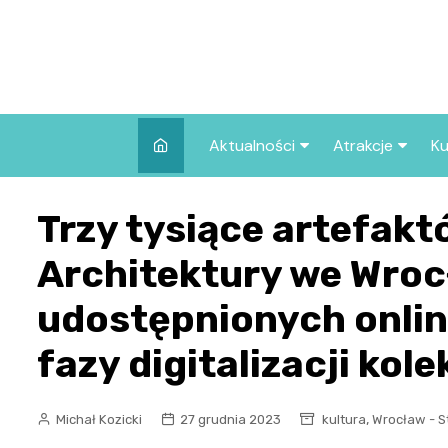
Skip
to
content
Aktualności
Atrakcje
Ku
Pozostałe
Najpopularniej
Trzy tysiące artefak
we Wrocławiu
Wszystkie wpisy
Co warto zob
Architektury we Wroc
Wrocławiu?
udostępnionych onlin
fazy digitalizacji kole
,
Michał Kozicki
27 grudnia 2023
kultura
Wrocław - S