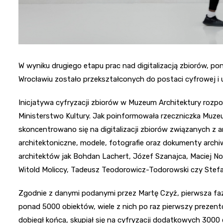
W wyniku drugiego etapu prac nad digitalizacją zbiorów, p
Wrocławiu zostało przekształconych do postaci cyfrowej i
Inicjatywa cyfryzacji zbiorów w Muzeum Architektury rozpocz
Ministerstwo Kultury. Jak poinformowała rzeczniczka Muzeu
skoncentrowano się na digitalizacji zbiorów związanych z a
architektoniczne, modele, fotografie oraz dokumenty archi
architektów jak Bohdan Lachert, Józef Szanajca, Maciej Now
Witold Moliccy, Tadeusz Teodorowicz-Todorowski czy Stefan
Zgodnie z danymi podanymi przez Martę Czyż, pierwsza faza
ponad 5000 obiektów, wiele z nich po raz pierwszy prezento
dobiegł końca, skupiał się na cyfryzacji dodatkowych 3000