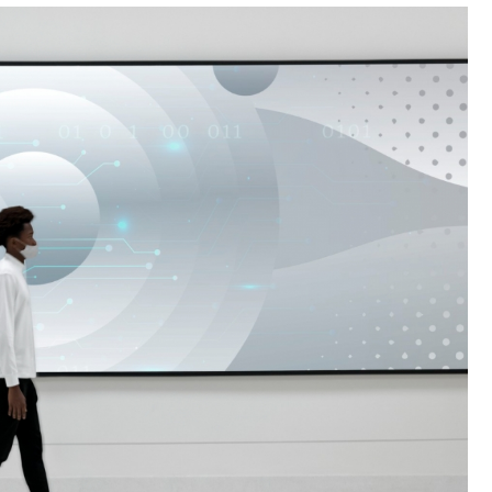
Fryzjer
Kino
Poczta