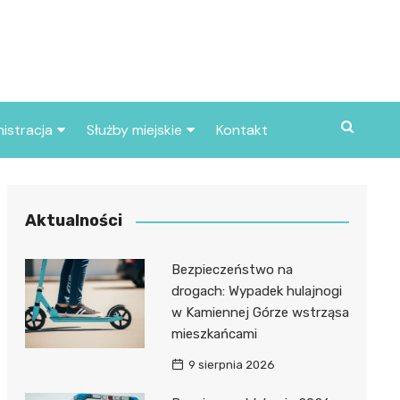
istracja
Służby miejskie
Kontakt
ortowe
Straż pożarna
S
Policja
Aktualności
d skarbowy
Straż miejska
Bezpieczeństwo na
d miasta
drogach: Wypadek hulajnogi
w Kamiennej Górze wstrząsa
mieszkańcami
9 sierpnia 2026