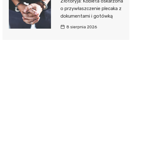
Złotoryja: Kobieta oskarżona
o przywłaszczenie plecaka z
dokumentami i gotówką
8 sierpnia 2026