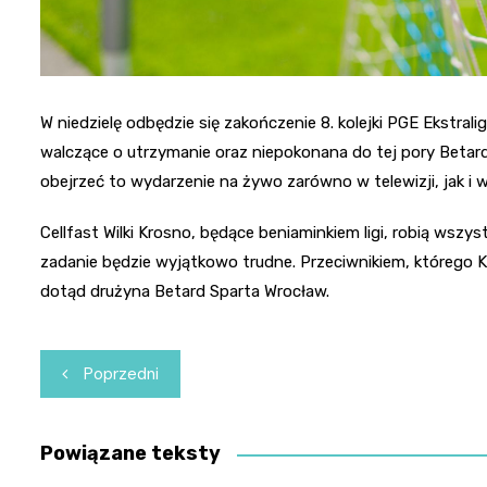
W niedzielę odbędzie się zakończenie 8. kolejki PGE Ekstralig
walczące o utrzymanie oraz niepokonana do tej pory Betard
obejrzeć to wydarzenie na żywo zarówno w telewizji, jak i w
Cellfast Wilki Krosno, będące beniaminkiem ligi, robią wszys
zadanie będzie wyjątkowo trudne. Przeciwnikiem, którego 
dotąd drużyna Betard Sparta Wrocław.
Nawigacja
Poprzedni
wpisu
Powiązane teksty