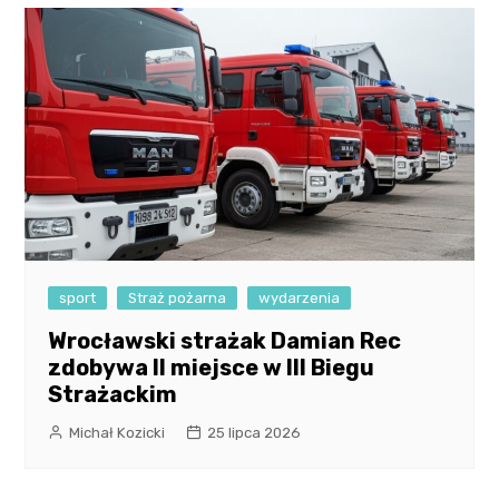
sport
Straż pożarna
wydarzenia
Wrocławski strażak Damian Rec
zdobywa II miejsce w III Biegu
Strażackim
Michał Kozicki
25 lipca 2026