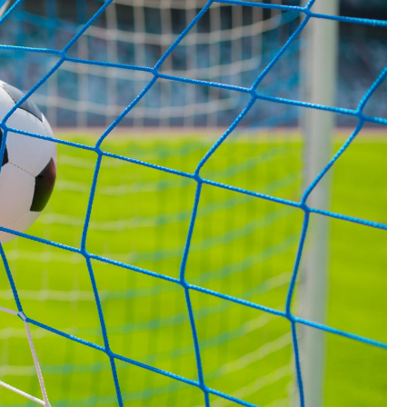
Fryzjer
Kino
Poczta