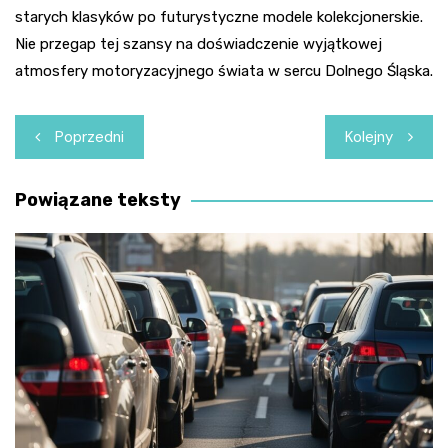
starych klasyków po futurystyczne modele kolekcjonerskie.
Nie przegap tej szansy na doświadczenie wyjątkowej
atmosfery motoryzacyjnego świata w sercu Dolnego Śląska.
Nawigacja
Poprzedni
Kolejny
wpisu
Powiązane teksty