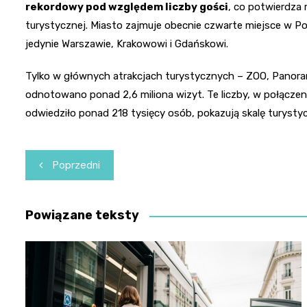
rekordowy pod względem liczby gości
, co potwierdza 
turystycznej. Miasto zajmuje obecnie czwarte miejsce w P
jedynie Warszawie, Krakowowi i Gdańskowi.
Tylko w głównych atrakcjach turystycznych – ZOO, Panorami
odnotowano ponad 2,6 miliona wizyt. Te liczby, w połącz
odwiedziło ponad 218 tysięcy osób, pokazują skalę turysty
Nawigacja
Poprzedni
wpisu
Powiązane teksty