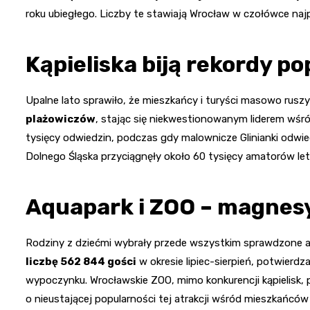
roku ubiegłego. Liczby te stawiają Wrocław w czołówce najp
Kąpieliska biją rekordy p
Upalne lato sprawiło, że mieszkańcy i turyści masowo ruszy
plażowiczów
, stając się niekwestionowanym liderem wśród
tysięcy odwiedzin, podczas gdy malownicze Glinianki odwied
Dolnego Śląska przyciągnęły około 60 tysięcy amatorów le
Aquapark i ZOO – magnesy
Rodziny z dziećmi wybrały przede wszystkim sprawdzone a
liczbę 562 844 gości
w okresie lipiec-sierpień, potwierdz
wypoczynku. Wrocławskie ZOO, mimo konkurencji kąpielisk,
o nieustającej popularności tej atrakcji wśród mieszkańców 