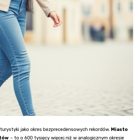
Fryzjer
Kino
Poczta
ej turystyki jako okres bezprecedensowych rekordów.
Miasto
stów
– to o 600 tysięcy więcej niż w analogicznym okresie