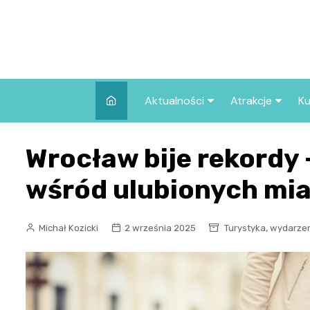
Skip
to
content
Aktualności
Atrakcje
Ku
Pozostałe
Najpopularniej
Wrocław bije rekordy 
we Wrocławiu
Wszystkie wpisy
Co warto zob
wśród ulubionych mia
Wrocławiu?
,
Michał Kozicki
2 września 2025
Turystyka
wydarze