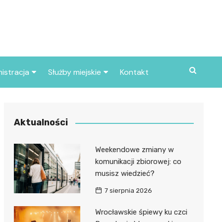
istracja
Służby miejskie
Kontakt
ortowe
Straż pożarna
S
Policja
Aktualności
d skarbowy
Straż miejska
Weekendowe zmiany w
d miasta
komunikacji zbiorowej: co
musisz wiedzieć?
7 sierpnia 2026
Wrocławskie śpiewy ku czci