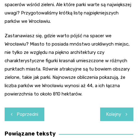
spacerów wśród zieleni. Ale które parki warte są największej
uwagi? Przygotowaliśmy krótką listę najpiękniejszych
parków we Wrocławiu.
Zastanawiasz się, gdzie warto pójść na spacer we
Wrocławiu? Miasto to posiada mnóstwo urokliwych miejsc,
nie tylko ze względu na piękno architektury czy
charakterystyczne figurki krasnali umieszczone w różnych
punktach miasta. Równie atrakcyjne są tu bowiem obszary
zielone, takie jak parki. Najnowsze obliczenia pokazują, że
liczba parków we Wrocławiu wynosi aż 44, a ich łączna
powierzchnia to około 810 hektarów.
Nawigacja
Poprzedni
Kolejny
wpisu
Powiązane teksty