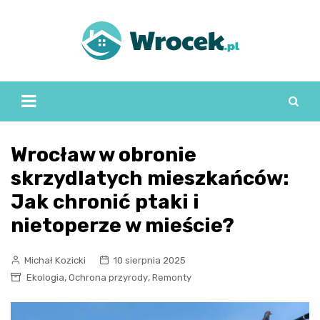
Skip
to
content
Wrocław w obronie
skrzydlatych mieszkańców:
Jak chronić ptaki i
nietoperze w mieście?
Michał Kozicki
10 sierpnia 2025
,
,
Ekologia
Ochrona przyrody
Remonty