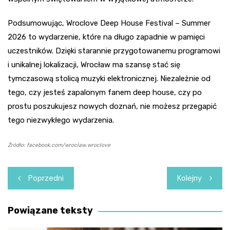
Podsumowując, Wroclove Deep House Festival – Summer
2026 to wydarzenie, które na długo zapadnie w pamięci
uczestników. Dzięki starannie przygotowanemu programowi
i unikalnej lokalizacji, Wrocław ma szansę stać się
tymczasową stolicą muzyki elektronicznej. Niezależnie od
tego, czy jesteś zapalonym fanem deep house, czy po
prostu poszukujesz nowych doznań, nie możesz przegapić
tego niezwykłego wydarzenia.
Źródło: facebook.com/wroclaw.wroclove
Nawigacja
Poprzedni
Kolejny
wpisu
Powiązane teksty