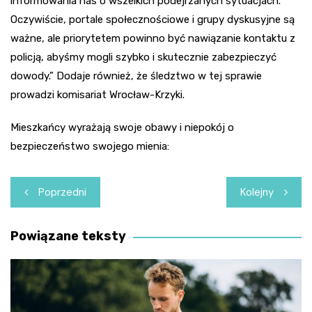
informowania nas o wszelkich podejrzanych sytuacjach.
Oczywiście, portale społecznościowe i grupy dyskusyjne są
ważne, ale priorytetem powinno być nawiązanie kontaktu z
policją, abyśmy mogli szybko i skutecznie zabezpieczyć
dowody.” Dodaje również, że śledztwo w tej sprawie
prowadzi komisariat Wrocław-Krzyki.
Mieszkańcy wyrażają swoje obawy i niepokój o
bezpieczeństwo swojego mienia:
Nawigacja
Poprzedni
Kolejny
wpisu
Powiązane teksty