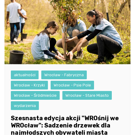
aktualności
Wrocław - Fabryczna
Wrocław - Krzyki
Wrocław - Psie Pole
Wrocław - Śródmieście
Wrocław - Stare Miasto
wydarzenia
Szesnasta edycja akcji "WROśnij we
WROcław": Sadzenie drzewek dla
najmłodszych obywateli miasta