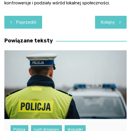
kontrowersje i podziały wśród lokalnej społeczności.
Nawigacja
Poprzedni
Kolejny
wpisu
Powiązane teksty
Policja
ruch drogowy
Wypadki