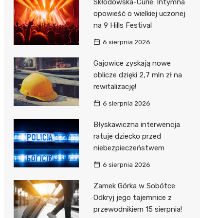
Skłodowska-Curie: Intymna
opowieść o wielkiej uczonej
na 9 Hills Festival
6 sierpnia 2026
Gajowice zyskają nowe
oblicze dzięki 2,7 mln zł na
rewitalizację!
6 sierpnia 2026
Błyskawiczna interwencja
ratuje dziecko przed
niebezpieczeństwem
6 sierpnia 2026
Zamek Górka w Sobótce:
Odkryj jego tajemnice z
przewodnikiem 15 sierpnia!