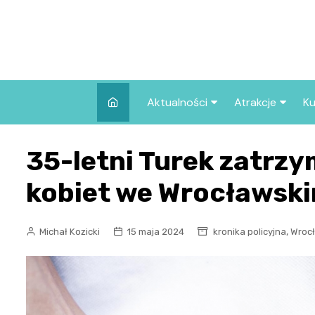
Skip
to
content
Aktualności
Atrakcje
Ku
Pozostałe
Najpopularniej
35-letni Turek zatrz
we Wrocławiu
Wszystkie wpisy
Co warto zob
kobiet we Wrocławsk
Wrocławiu?
,
Michał Kozicki
15 maja 2024
kronika policyjna
Wrocł