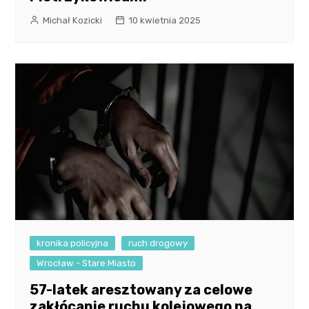
Michał Kozicki
10 kwietnia 2025
kronika policyjna
ruch drogowy
Wrocław - Stare Miasto
57-latek aresztowany za celowe
zakłócanie ruchu kolejowego na