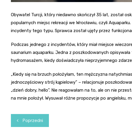
Obywatel Turcji, który niedawno skończył 35 lat, został os
popularnych miejsc rekreacji we Wrocławiu, czyli Aquaparku
incydenty tego typu. Sprawca został ujęty przez funkcjonari
Podczas jednego z incydentów, który miał miejsce wieczor
saunarium aquaparku. Jedna z poszkodowanych opisywała t
hydromasażem, kiedy doświadczyła nieprzyjemnego zdarze
„Kiedy się na brzuch położyłam, ten mężczyzna natychmias
jednoczęściowy strój kąpielowy” – relacjonuje poszkodowa
„dzień dobry, hello”. Nie reagowałam na to, ale on nie prz
na mnie położył. Wysuwał różne propozycje po angielsku, mó
Nawigacja
Poprzedni
wpisu