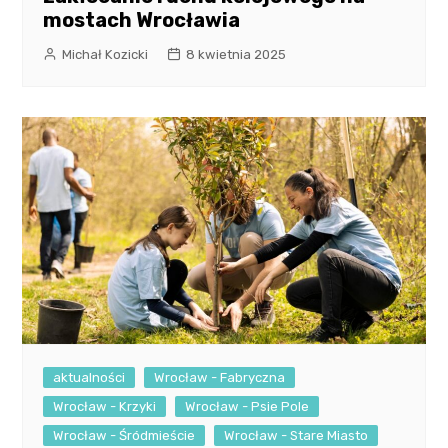
mostach Wrocławia
Michał Kozicki
8 kwietnia 2025
aktualności
Wrocław - Fabryczna
Wrocław - Krzyki
Wrocław - Psie Pole
Wrocław - Śródmieście
Wrocław - Stare Miasto