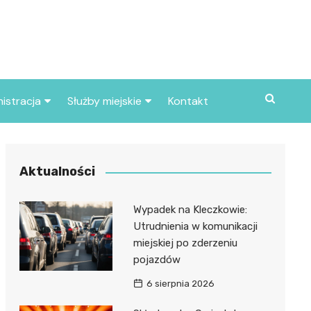
istracja
Służby miejskie
Kontakt
ortowe
Straż pożarna
S
Policja
Aktualności
d skarbowy
Straż miejska
Wypadek na Kleczkowie:
d miasta
Utrudnienia w komunikacji
miejskiej po zderzeniu
pojazdów
6 sierpnia 2026