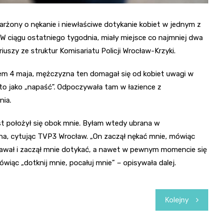
karżony o nękanie i niewłaściwe dotykanie kobiet w jednym z
. W ciągu ostatniego tygodnia, miały miejsce co najmniej dwa
uszy ze struktur Komisariatu Policji Wrocław-Krzyki.
em 4 maja, mężczyzna ten domagał się od kobiet uwagi w
o jako „napaść”. Odpoczywała tam w łazience z
nia.
t położył się obok mnie. Byłam wtedy ubrana w
na, cytując TVP3 Wrocław. „On zaczął nękać mnie, mówiąc
estawał i zaczął mnie dotykać, a nawet w pewnym momencie się
wiąc „dotknij mnie, pocałuj mnie” – opisywała dalej.
Kolejny