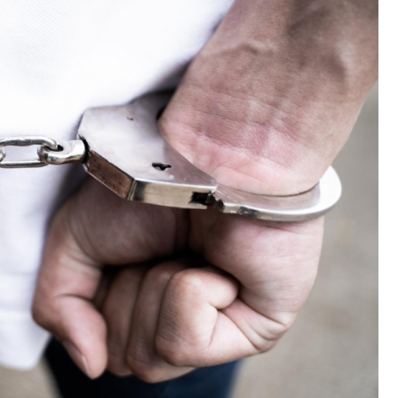
Fryzjer
Kino
Poczta