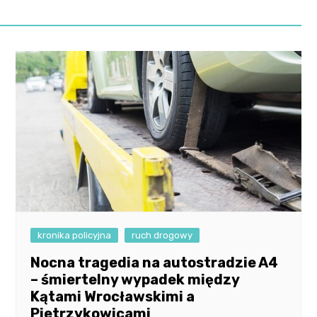
kronika policyjna
ruch drogowy
Nocna tragedia na autostradzie A4
– śmiertelny wypadek między
Kątami Wrocławskimi a
Pietrzykowicami