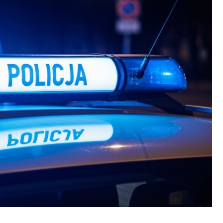
Fryzjer
Kino
Poczta