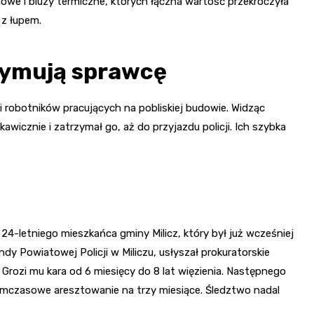
mowe i bluzy termiczne, których łączna wartość przekroczyła
 z łupem.
zymują sprawcę
i robotników pracujących na pobliskiej budowie. Widząc
wicznie i zatrzymał go, aż do przyjazdu policji. Ich szybka
 24-letniego mieszkańca gminy Milicz, który był już wcześniej
 Powiatowej Policji w Miliczu, usłyszał prokuratorskie
 Grozi mu kara od 6 miesięcy do 8 lat więzienia. Następnego
ymczasowe aresztowanie na trzy miesiące. Śledztwo nadal