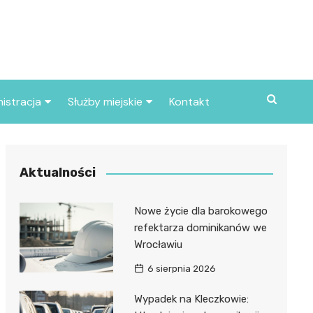
istracja
Służby miejskie
Kontakt
ortowe
Straż pożarna
S
Policja
Aktualności
d skarbowy
Straż miejska
Nowe życie dla barokowego
d miasta
refektarza dominikanów we
Wrocławiu
6 sierpnia 2026
Wypadek na Kleczkowie: