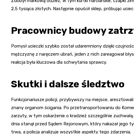
Zdobył markową odzież, w tym kurtki narciarskie, czapki zi
2,5 tysiąca złotych. Następnie opuścił sklep, próbując uciec
Pracownicy budowy zatr
Pomysł ucieczki szybko został udaremniony dzięki czujnośc
mężczyznę z naręczem ubrań, jeden z nich zareagował błyska
reakcja była kluczowa dla schwytania sprawcy.
Skutki i dalsze śledztwo
Funkcjonariusze policji, przybywszy na miejsce, aresztowali
znany organom ścigania. Po przetransportowaniu do Komendy
zarzuty, w tym oskarżenie o kradzież szczególnie zuchwałą.
dnia stanął przed Sądem Rejonowym, który nakazał jego t
trwa, a policja analizuje wszystkie aspekty tego zdarzenia.