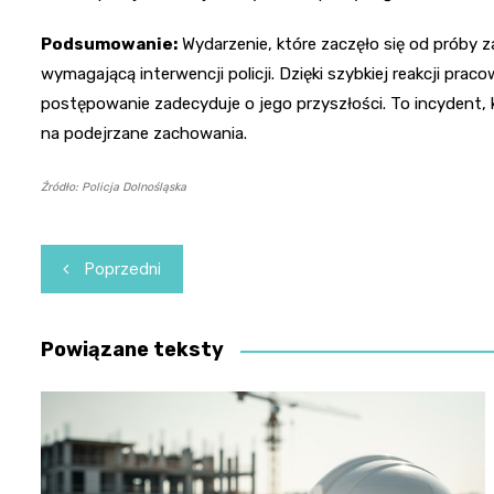
Podsumowanie:
Wydarzenie, które zaczęło się od próby z
wymagającą interwencji policji. Dzięki szybkiej reakcji pra
postępowanie zadecyduje o jego przyszłości. To incydent, k
na podejrzane zachowania.
Źródło: Policja Dolnośląska
Nawigacja
Poprzedni
wpisu
Powiązane teksty