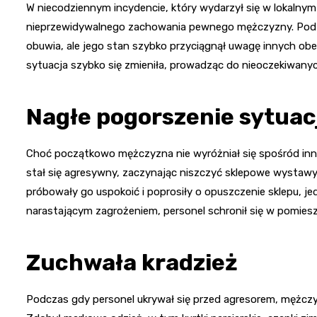
W niecodziennym incydencie, który wydarzył się w lokalnym sk
nieprzewidywalnego zachowania pewnego mężczyzny. Pod w
obuwia, ale jego stan szybko przyciągnął uwagę innych ob
sytuacja szybko się zmieniła, prowadząc do nieoczekiwany
Nagłe pogorszenie sytuac
Choć początkowo mężczyzna nie wyróżniał się spośród innyc
stał się agresywny, zaczynając niszczyć sklepowe wystawy
próbowały go uspokoić i poprosiły o opuszczenie sklepu, jed
narastającym zagrożeniem, personel schronił się w pomieszc
Zuchwała kradzież
Podczas gdy personel ukrywał się przed agresorem, mężczyz