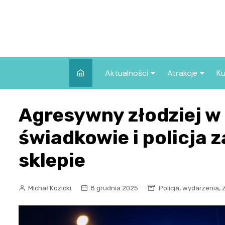
Skip
to
content
Aktualności
Atrakcje
Ku
Pozostałe
Najpopularniej
Agresywny złodziej w 
we Wrocławiu
Wszystkie wpisy
Co warto zob
świadkowie i policja 
Wrocławiu?
sklepie
,
,
Michał Kozicki
8 grudnia 2025
Policja
wydarzenia