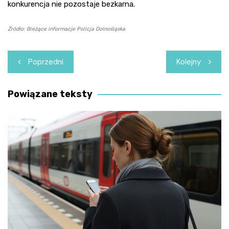
konkurencja nie pozostaje bezkarna.
Źródło: Bieżące informacje Policja Dolnośląska
Nawigacja
Poprzedni
Kolejny
wpisu
Powiązane teksty