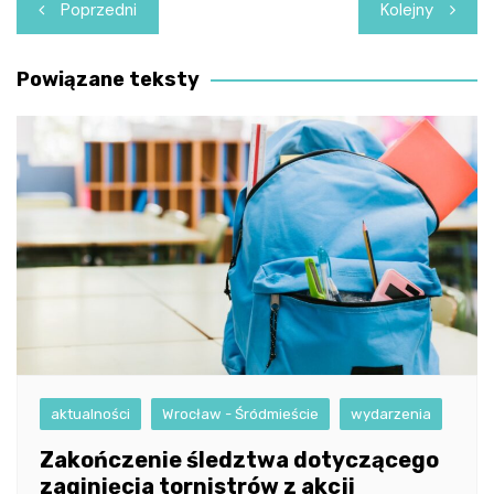
Nawigacja
Poprzedni
Kolejny
wpisu
Powiązane teksty
aktualności
Wrocław - Śródmieście
wydarzenia
Zakończenie śledztwa dotyczącego
zaginięcia tornistrów z akcji