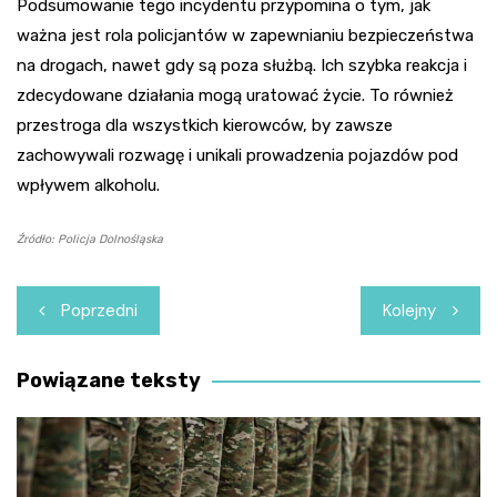
Podsumowanie tego incydentu przypomina o tym, jak
ważna jest rola policjantów w zapewnianiu bezpieczeństwa
na drogach, nawet gdy są poza służbą. Ich szybka reakcja i
zdecydowane działania mogą uratować życie. To również
przestroga dla wszystkich kierowców, by zawsze
zachowywali rozwagę i unikali prowadzenia pojazdów pod
wpływem alkoholu.
Źródło: Policja Dolnośląska
Nawigacja
Poprzedni
Kolejny
wpisu
Powiązane teksty