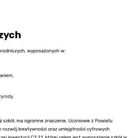
czych
zyrodniczych, wyposażonych w:
aniem,
zyrody,
cji szkół, ma ogromne znaczenie. Uczniowie z Powiatu
h rozwój kreatywności oraz umiejętności cyfrowych
ej inwestycji C2.2.1, której celem jest wyposażenie szkół w