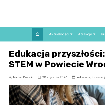
Skip
to
content
Aktualności
Atrakcje
Ku
Pozostałe
Najpopularniej
Edukacja przyszłości:
we Wrocławiu
Wszystkie wpisy
Co warto zob
STEM w Powiecie Wro
Wrocławiu?
,
Michał Kozicki
28 stycznia 2026
edukacja
Innowac