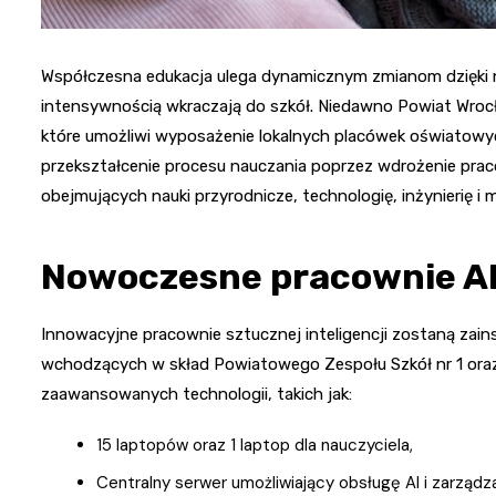
Współczesna edukacja ulega dynamicznym zmianom dzięki 
intensywnością wkraczają do szkół. Niedawno Powiat Wrocł
które umożliwi wyposażenie lokalnych placówek oświatowyc
przekształcenie procesu nauczania poprzez wdrożenie pracow
obejmujących nauki przyrodnicze, technologię, inżynierię i
Nowoczesne pracownie AI
Innowacyjne pracownie sztucznej inteligencji zostaną zai
wchodzących w skład Powiatowego Zespołu Szkół nr 1 oraz 
zaawansowanych technologii, takich jak:
15 laptopów oraz 1 laptop dla nauczyciela,
Centralny serwer umożliwiający obsługę AI i zarządz