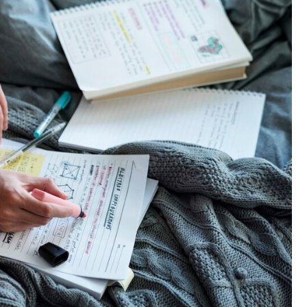
Fryzjer
Kino
Poczta