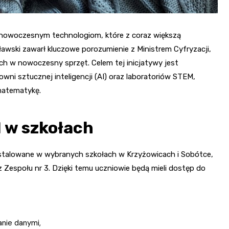
nowoczesnym technologiom, które z coraz większą
awski zawarł kluczowe porozumienie z Ministrem Cyfryzacji,
h w nowoczesny sprzęt. Celem tej inicjatywy jest
ni sztucznej inteligencji (AI) oraz laboratoriów STEM,
 matematykę.
 w szkołach
nstalowane w wybranych szkołach w Krzyżowicach i Sobótce,
Zespołu nr 3. Dzięki temu uczniowie będą mieli dostęp do
anie danymi,