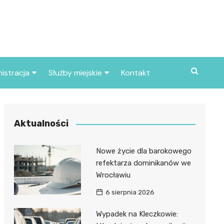
istracja
Służby miejskie
Kontakt
ortowe
Straż pożarna
S
Policja
Aktualności
d skarbowy
Straż miejska
Nowe życie dla barokowego
d miasta
refektarza dominikanów we
Wrocławiu
6 sierpnia 2026
Wypadek na Kleczkowie: