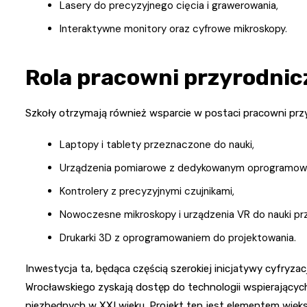
Lasery do precyzyjnego cięcia i grawerowania,
Interaktywne monitory oraz cyfrowe mikroskopy.
Rola pracowni przyrodni
Szkoły otrzymają również wsparcie w postaci pracowni pr
Laptopy i tablety przeznaczone do nauki,
Urządzenia pomiarowe z dedykowanym oprogramow
Kontrolery z precyzyjnymi czujnikami,
Nowoczesne mikroskopy i urządzenia VR do nauki pr
Drukarki 3D z oprogramowaniem do projektowania.
Inwestycja ta, będąca częścią szerokiej inicjatywy cyfryza
Wrocławskiego zyskają dostęp do technologii wspierającyc
niezbędnych w XXI wieku. Projekt ten jest elementem większ