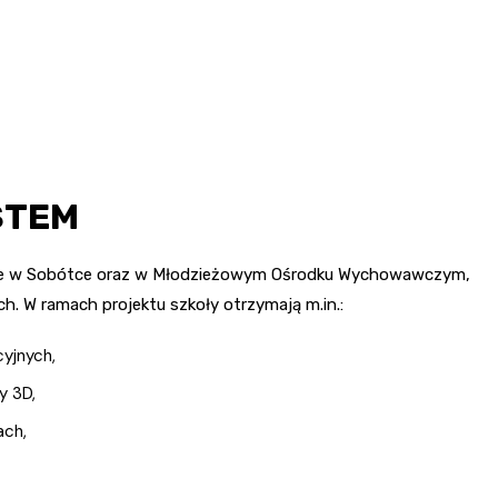
 STEM
ne w Sobótce oraz w Młodzieżowym Ośrodku Wychowawczym,
. W ramach projektu szkoły otrzymają m.in.:
yjnych,
y 3D,
ach,