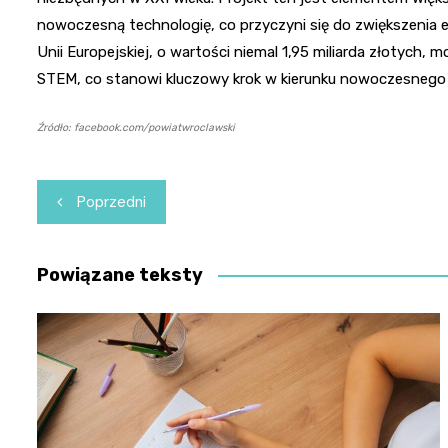
nowoczesną technologię, co przyczyni się do zwiększenia 
Unii Europejskiej, o wartości niemal 1,95 miliarda złotych
STEM, co stanowi kluczowy krok w kierunku nowoczesnego 
Źródło: facebook.com/powiatwroclawski
Nawigacja
Poprzedni
wpisu
Powiązane teksty