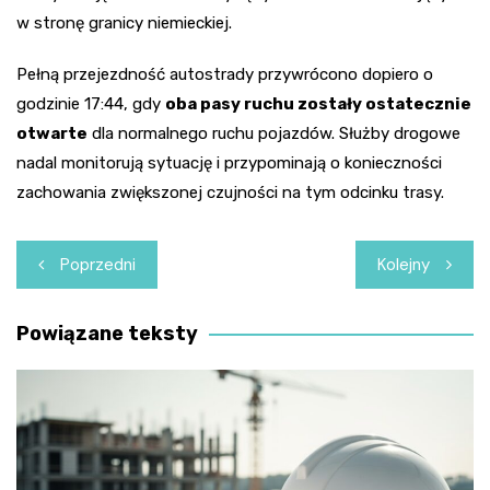
w stronę granicy niemieckiej.
Pełną przejezdność autostrady przywrócono dopiero o
godzinie 17:44, gdy
oba pasy ruchu zostały ostatecznie
otwarte
dla normalnego ruchu pojazdów. Służby drogowe
nadal monitorują sytuację i przypominają o konieczności
zachowania zwiększonej czujności na tym odcinku trasy.
Nawigacja
Poprzedni
Kolejny
wpisu
Powiązane teksty