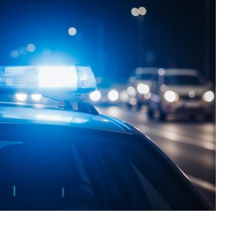
Fryzjer
Kino
Poczta