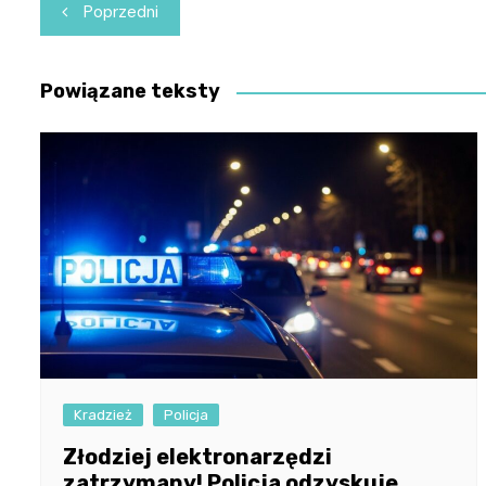
Nawigacja
Poprzedni
wpisu
Powiązane teksty
Kradzież
Policja
Złodziej elektronarzędzi
zatrzymany! Policja odzyskuje