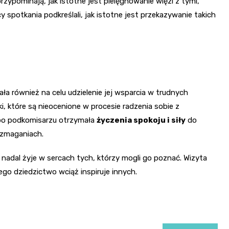
rzypominają, jak istotne jest pielęgnowanie więzi z tymi,
y spotkania podkreślali, jak istotne jest przekazywanie takich
ła również na celu udzielenie jej wsparcia w trudnych
i, które są nieocenione w procesie radzenia sobie z
 po podkomisarzu otrzymała
życzenia spokoju i siły
do
 zmaganiach.
nadal żyje w sercach tych, którzy mogli go poznać. Wizyta
ego dziedzictwo wciąż inspiruje innych.