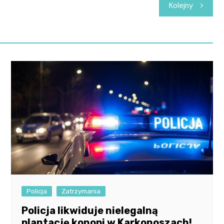
Kolejny
Policja
Zatrzymania
Policja likwiduje nielegalną
plantację konopi w Karkonoszach!