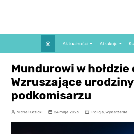
Skip
to
content
Aktualności
Atrakcje
Ku
Pozostałe
Najpopularniej
Mundurowi w hołdzie 
we Wrocławiu
Wszystkie wpisy
Co warto zob
Wzruszające urodzin
Wrocławiu?
podkomisarzu
,
Michał Kozicki
24 maja 2026
Policja
wydarzenia