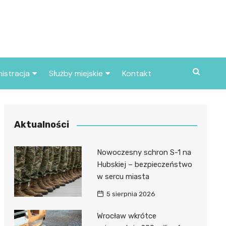
istracja
Służby miejskie
Kontakt
ortowe
Straż pożarna
S
Policja
Aktualności
d skarbowy
Straż miejska
Nowoczesny schron S-1 na
d miasta
Hubskiej – bezpieczeństwo
w sercu miasta
5 sierpnia 2026
Wrocław wkrótce