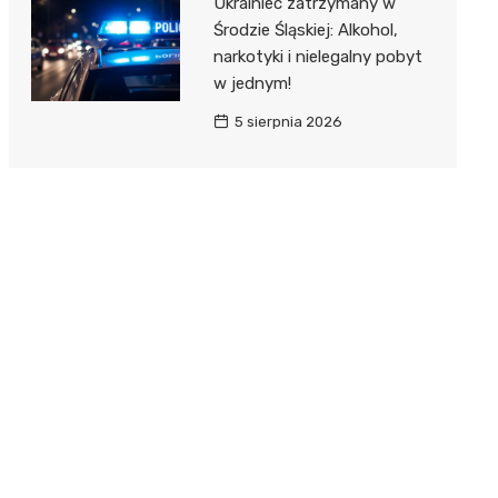
Ukrainiec zatrzymany w
Środzie Śląskiej: Alkohol,
narkotyki i nielegalny pobyt
w jednym!
5 sierpnia 2026