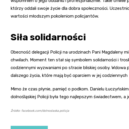
wspomnień o jego oddaniu i profesjonalizmie. Takie chwile p
którzy oddali swoje życie dla dobra społeczności. Uczestnic
wartości młodszym pokoleniom policjantów.
Siła solidarności
Obecność delegacji Policji na urodzinach Pani Magdaleny mia
chwilach. Moment ten stał się symbolem solidarności i trosk
codziennymi wyzwaniami po stracie bliskiej osoby. Wdowa
dalszego życia, które mają być oparciem w jej codziennych
Mimo że czas płynie, pamięć o podkom. Danielu Łuczyńskim 
dolnośląskiej Policji była tego najlepszym świadectwem, a j
Źródło: facebook.com/dolnoslaska.policja