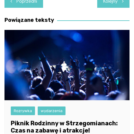
Nawigacja
Poprzedni
Kolejny
wpisu
Powiązane teksty
Rozrywka
wydarzenia
Piknik Rodzinny w Strzegomianach:
Czas na zabawę i atrakcje!