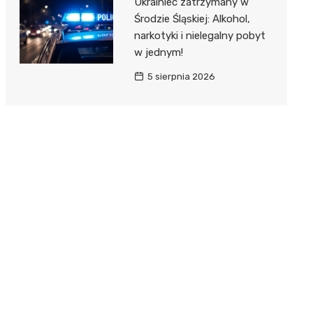
Ukrainiec zatrzymany w
Środzie Śląskiej: Alkohol,
narkotyki i nielegalny pobyt
w jednym!
5 sierpnia 2026