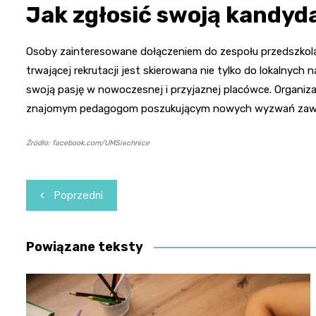
Jak zgłosić swoją kandyd
Osoby zainteresowane dołączeniem do zespołu przedszkola p
trwającej rekrutacji jest skierowana nie tylko do lokalnych 
swoją pasję w nowoczesnej i przyjaznej placówce. Organiz
znajomym pedagogom poszukującym nowych wyzwań za
Źródło: facebook.com/UMSiechnice
Nawigacja
Poprzedni
wpisu
Powiązane teksty