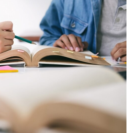
Fryzjer
Kino
Poczta