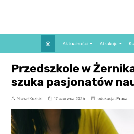
Skip
to
content
Aktualności
Atrakcje
Ku
Pozostałe
Najpopularniej
Przedszkole w Żernik
we Wrocławiu
Wszystkie wpisy
Co warto zob
szuka pasjonatów na
Wrocławiu?
,
Michał Kozicki
17 czerwca 2026
edukacja
Praca