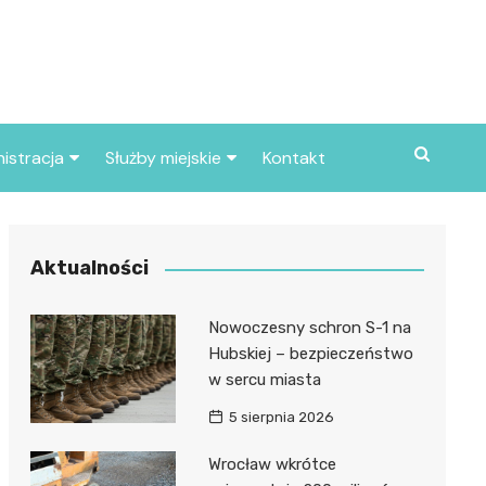
istracja
Służby miejskie
Kontakt
ortowe
Straż pożarna
S
Policja
Aktualności
d skarbowy
Straż miejska
Nowoczesny schron S-1 na
d miasta
Hubskiej – bezpieczeństwo
w sercu miasta
5 sierpnia 2026
Wrocław wkrótce