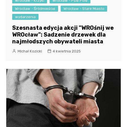
Wrocław - Krzyki
Wrocław - Psie Pole
Wrocław - Śródmieście
Wrocław - Stare Miasto
wydarzenia
Szesnasta edycja akcji "WROśnij we
WROcław": Sadzenie drzewek dla
najmłodszych obywateli miasta
Michał Kozicki
4 kwietnia 2025