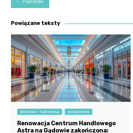
Nawigacja
Poprzedni
wpisu
Powiązane teksty
Wrocław - Fabryczna
wydarzenia
Renowacja Centrum Handlowego
Astra na Gądowie zakończona: