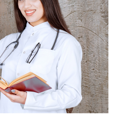
Fryzjer
Kino
Poczta