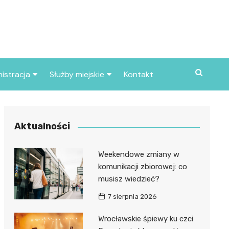
istracja
Służby miejskie
Kontakt
ortowe
Straż pożarna
S
Policja
Aktualności
d skarbowy
Straż miejska
Weekendowe zmiany w
d miasta
komunikacji zbiorowej: co
musisz wiedzieć?
7 sierpnia 2026
Wrocławskie śpiewy ku czci