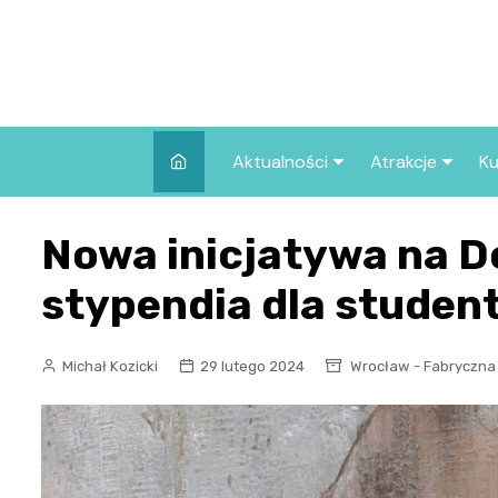
Skip
to
content
Aktualności
Atrakcje
Ku
Pozostałe
Najpopularniej
Nowa inicjatywa na D
we Wrocławiu
Wszystkie wpisy
Co warto zob
stypendia dla stude
Wrocławiu?
Michał Kozicki
29 lutego 2024
Wrocław - Fabryczna