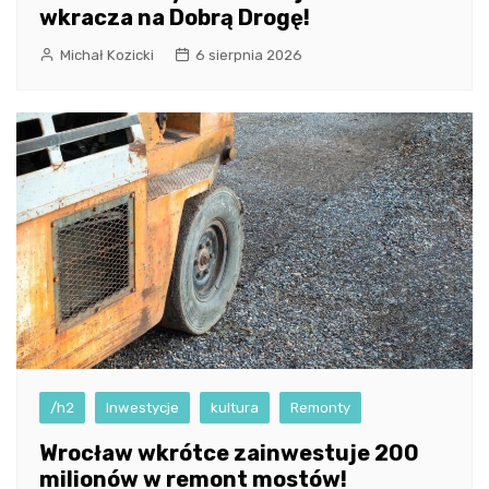
wkracza na Dobrą Drogę!
Michał Kozicki
6 sierpnia 2026
/h2
Inwestycje
kultura
Remonty
Wrocław wkrótce zainwestuje 200
milionów w remont mostów!