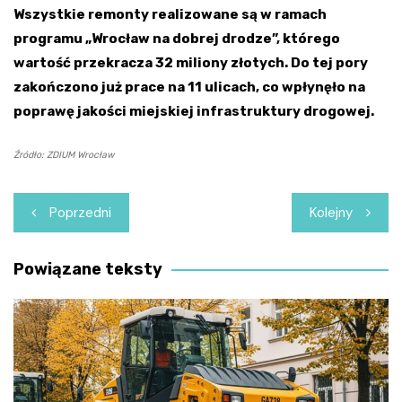
Wszystkie remonty realizowane są w ramach
programu „Wrocław na dobrej drodze”, którego
wartość przekracza 32 miliony złotych. Do tej pory
zakończono już prace na 11 ulicach, co wpłynęło na
poprawę jakości miejskiej infrastruktury drogowej.
Źródło: ZDIUM Wrocław
Nawigacja
Poprzedni
Kolejny
wpisu
Powiązane teksty