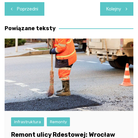
Nawigacja
Poprzedni
Kolejny
wpisu
Powiązane teksty
Infrastruktura
Remonty
Remont ulicy Rdestowej: Wrocław