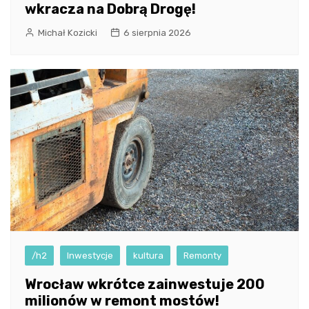
wkracza na Dobrą Drogę!
Michał Kozicki
6 sierpnia 2026
/h2
Inwestycje
kultura
Remonty
Wrocław wkrótce zainwestuje 200
milionów w remont mostów!