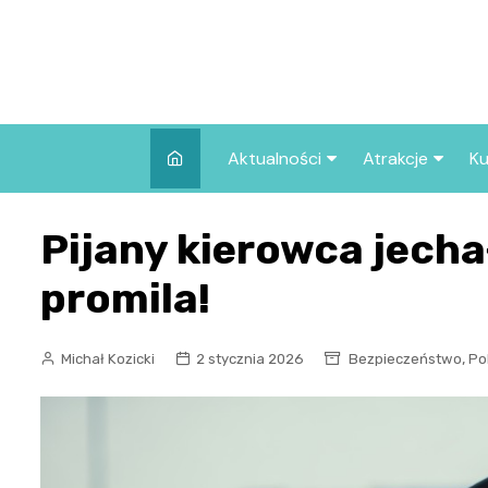
Skip
to
content
Aktualności
Atrakcje
Ku
Pozostałe
Najpopularniej
Pijany kierowca jechał
we Wrocławiu
Wszystkie wpisy
Co warto zob
promila!
Wrocławiu?
,
Michał Kozicki
2 stycznia 2026
Bezpieczeństwo
Pol