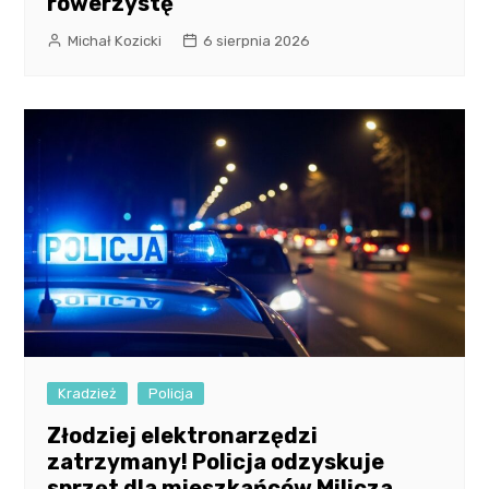
rowerzystę
Michał Kozicki
6 sierpnia 2026
Kradzież
Policja
Złodziej elektronarzędzi
zatrzymany! Policja odzyskuje
sprzęt dla mieszkańców Milicza