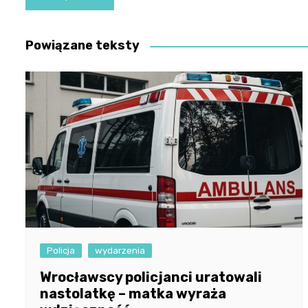
wpisu
Powiązane teksty
Policja
wydarzenia
Wrocławscy policjanci uratowali
nastolatkę – matka wyraża