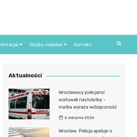
istracja
Służby miejskie
Kontakt
ortowe
Straż pożarna
S
Policja
Aktualności
d skarbowy
Straż miejska
Wrocławscy policjanci
d miasta
uratowali nastolatkę –
matka wyraża wdzięczność
6 sierpnia 2026
Wrocław: Policja apeluje o