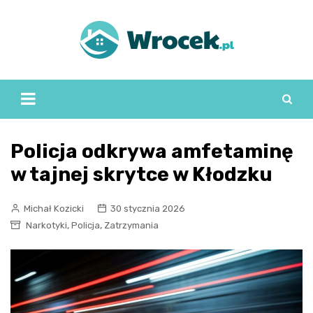
Skip
to
content
Policja odkrywa amfetaminę
w tajnej skrytce w Kłodzku
Michał Kozicki
30 stycznia 2026
,
,
Narkotyki
Policja
Zatrzymania