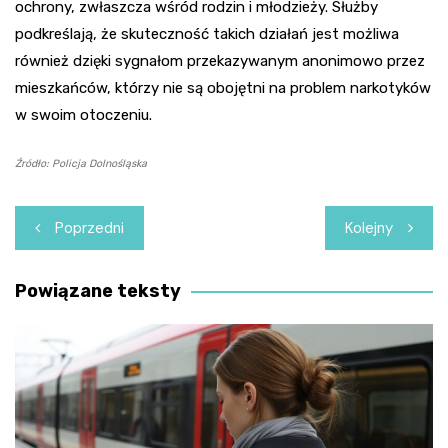
ochrony, zwłaszcza wśród rodzin i młodzieży. Służby
podkreślają, że skuteczność takich działań jest możliwa
również dzięki sygnałom przekazywanym anonimowo przez
mieszkańców, którzy nie są obojętni na problem narkotyków
w swoim otoczeniu.
Źródło: Policja Dolnośląska
Nawigacja
Poprzedni
Kolejny
wpisu
Powiązane teksty