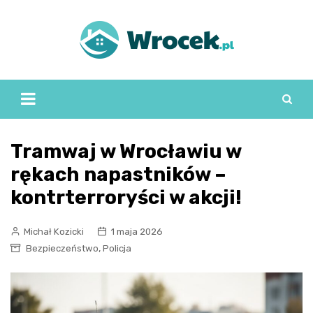
Skip
to
content
Tramwaj w Wrocławiu w
rękach napastników –
kontrterroryści w akcji!
Michał Kozicki
1 maja 2026
,
Bezpieczeństwo
Policja