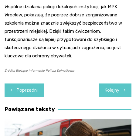
Wspólne działania policji i lokalnych instytucji, jak MPK
Wrocław, pokazują, że poprzez dobrze zorganizowane
szkolenia można znacznie zwiększyć bezpieczeństwo w
przestrzeni miejskiej. Dzięki takim ćwiczeniom,
funkcjonariusze są lepiej przygotowani do szybkiego i
skutecznego działania w sytuacjach zagrożenia, co jest
kluczowe dla ochrony obywateli.
Źródło: Bieżące informacje Policja Dolnośląska
Nawigacja
Poprzedni
Kolejny
wpisu
Powiązane teksty