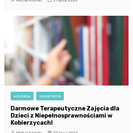
Michał Kozicki
31 lipca 2026
edukacja
wydarzenia
Darmowe Terapeutyczne Zajęcia dla
Dzieci z Niepełnosprawnościami w
Kobierzycach!
Michał Kozicki
30 lipca 2026