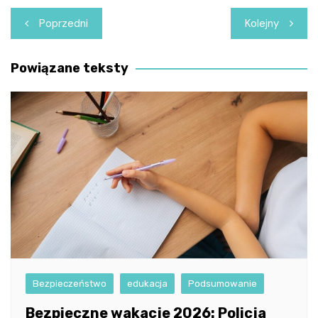
Nawigacja
Poprzedni
Kolejny
wpisu
Powiązane teksty
Bezpieczeństwo
edukacja
Podsumowanie
Bezpieczne wakacje 2026: Policja