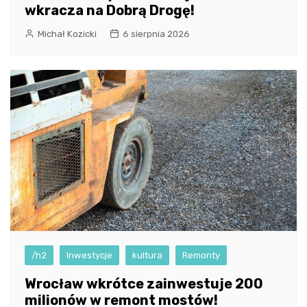
wkracza na Dobrą Drogę!
Michał Kozicki
6 sierpnia 2026
/h2
Inwestycje
kultura
Remonty
Wrocław wkrótce zainwestuje 200
milionów w remont mostów!