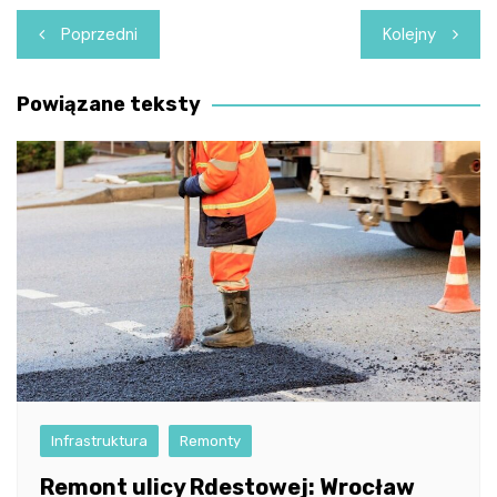
Nawigacja
Poprzedni
Kolejny
wpisu
Powiązane teksty
Infrastruktura
Remonty
Remont ulicy Rdestowej: Wrocław