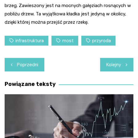
brzeg. Zawieszony jest na mocnych gałęziach rosnących w
pobliżu drzew. Ta wyjątkowa kładka jest jedyną w okolicy,
dzięki której można przejść przez rzekę.
infrastruktura
most
przyroda
Nawigacja
Poprzedni
Kolejny
wpisu
Powiązane teksty