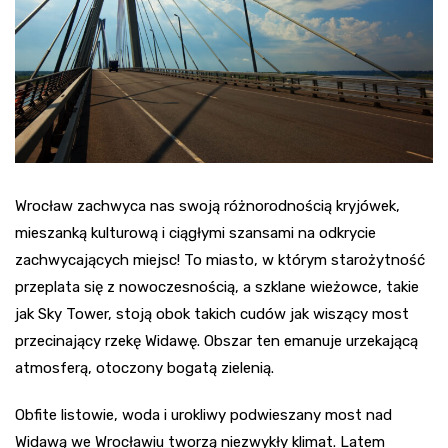
Wrocław zachwyca nas swoją różnorodnością kryjówek,
mieszanką kulturową i ciągłymi szansami na odkrycie
zachwycających miejsc! To miasto, w którym starożytność
przeplata się z nowoczesnością, a szklane wieżowce, takie
jak Sky Tower, stoją obok takich cudów jak wiszący most
przecinający rzekę Widawę. Obszar ten emanuje urzekającą
atmosferą, otoczony bogatą zielenią.
Obfite listowie, woda i urokliwy podwieszany most nad
Widawą we Wrocławiu tworzą niezwykły klimat. Latem