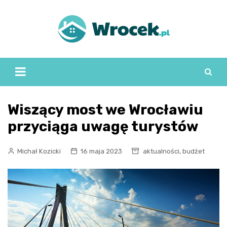
Skip
to
content
Wiszący most we Wrocławiu
przyciąga uwagę turystów
,
Michał Kozicki
16 maja 2023
aktualności
budżet