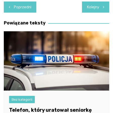
Nawigacja
Poprzedni
Kolejny
wpisu
Powiązane teksty
Bez kategorii
Telefon, który uratował seniorkę