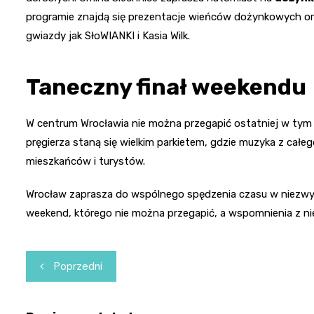
programie znajdą się prezentacje wieńców dożynkowych ora
gwiazdy jak SłoWIANKI i Kasia Wilk.
Taneczny finał weekendu
W centrum Wrocławia nie można przegapić ostatniej w tym 
pręgierza staną się wielkim parkietem, gdzie muzyka z ca
mieszkańców i turystów.
Wrocław zaprasza do wspólnego spędzenia czasu w niezwykłe
weekend, którego nie można przegapić, a wspomnienia z ni
Nawigacja
Poprzedni
wpisu