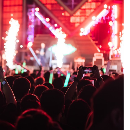
Fryzjer
Kino
Poczta