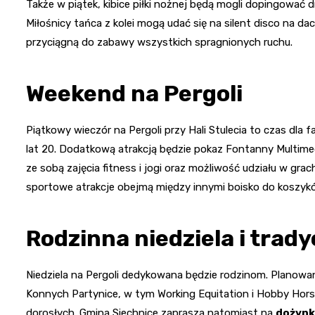
Także w piątek, kibice piłki nożnej będą mogli dopingowa
Miłośnicy tańca z kolei mogą udać się na silent disco na da
przyciągną do zabawy wszystkich spragnionych ruchu.
Weekend na Pergoli
Piątkowy wieczór na Pergoli przy Hali Stulecia to czas dla
lat 20. Dodatkową atrakcją będzie pokaz Fontanny Multimedi
ze sobą zajęcia fitness i jogi oraz możliwość udziału w gra
sportowe atrakcje obejmą między innymi boisko do koszykó
Rodzinna niedziela i trady
Niedziela na Pergoli dedykowana będzie rodzinom. Planowa
Konnych Partynice, w tym Working Equitation i Hobby Horse,
dorosłych. Gmina Siechnice zaprasza natomiast na
dożynk