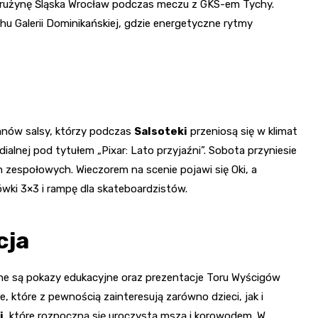
ć drużynę Śląska Wrocław podczas meczu z GKS-em Tychy.
chu Galerii Dominikańskiej, gdzie energetyczne rytmy
 fanów salsy, którzy podczas
Salsoteki
przeniosą się w klimat
alnej pod tytułem „Pixar: Lato przyjaźni”. Sobota przyniesie
ch zespołowych. Wieczorem na scenie pojawi się Oki, a
wki 3×3 i rampę dla skateboardzistów.
cja
ne są pokazy edukacyjne oraz prezentacje Toru Wyścigów
 które z pewnością zainteresują zarówno dzieci, jak i
i
, które rozpoczną się uroczystą mszą i korowodem. W