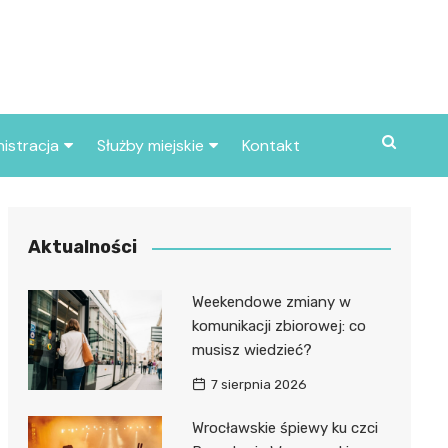
istracja
Służby miejskie
Kontakt
ortowe
Straż pożarna
S
Policja
Aktualności
d skarbowy
Straż miejska
Weekendowe zmiany w
d miasta
komunikacji zbiorowej: co
musisz wiedzieć?
7 sierpnia 2026
Wrocławskie śpiewy ku czci