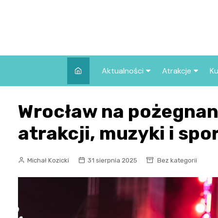
Skip
to
content
Aktualności
Atrakcje
Ku
Pozostałe
Najpopularniej
Wrocław na pożegnani
we Wrocławiu
Wszystkie wpisy
Co warto zob
atrakcji, muzyki i spo
Wrocławiu?
Michał Kozicki
31 sierpnia 2025
Bez kategorii